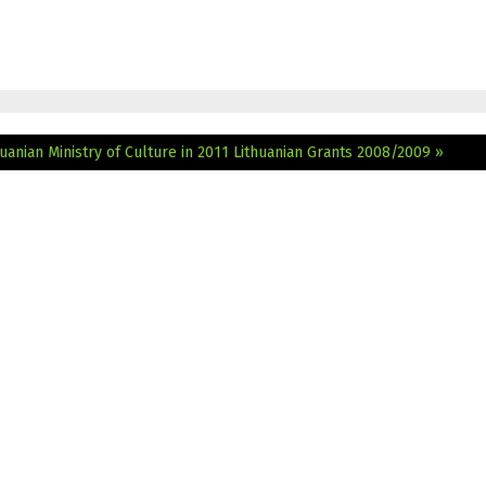
anian Ministry of Culture in 2011
Lithuanian Grants 2008/2009 »