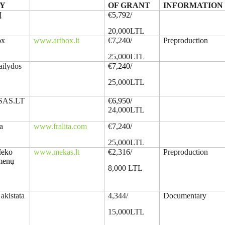
Y
OF GRANT
INFORMATION
Į
€
5,792/
20,000LTL
ox
www.artbox.lt
€
7,240/
Preproduction
25,000LTL
ailydos
€
7,240/
25,000LTL
SAS.LT
€
6,950/
24,000LTL
a
www.fralita.com
€
7,240/
25,000LTL
Meko
www.mekas.lt
€
2,316/
Preproduction
 menų
8,000 LTL
kistata
4,344/
Documentary
15,000LTL