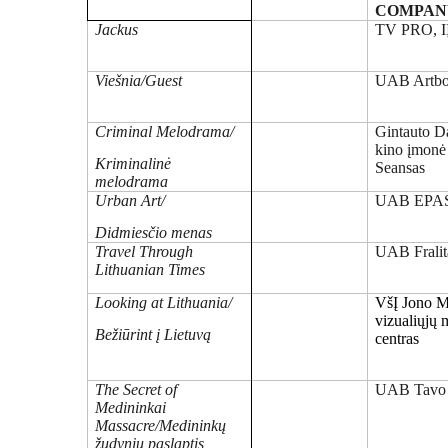
COMPAN
Jackus
TV PRO, I
Viešnia/Guest
UAB Artb
Criminal Melodrama/
Gintauto D
kino įmonė
Kriminalinė
Seansas
melodrama
Urban Art/
UAB EPA
Didmiesčio menas
Travel Through
UAB Fralit
Lithuanian Times
Looking at Lithuania/
VšĮ Jono 
vizualiųjų
Bežiūrint į Lietuvą
centras
The Secret of
UAB Tavo a
Medininkai
Massacre/Medininkų
žudynių paslaptis