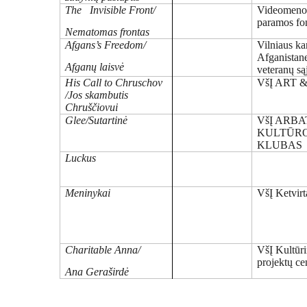
The Invisible Front/
Videomen
paramos fo
Nematomas frontas
Afgans’s Freedom/
Vilniaus ka
Afganistan
Afganų laisvė
veteranų s
His Call to Chruschov
VšĮ ART 
/Jos skambutis
Chruščiovui
Glee/Sutartinė
VšĮ ARB
KULTŪR
KLUBAS
Luckus
Meninykai
VšĮ Ketvirt
Charitable Anna/
VšĮ Kultūri
projektų ce
Ana Geraširdė