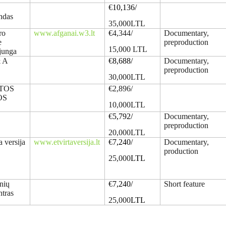
o
€
10,136/
ndas
35,000LTL
ro
www.afganai.w3.lt
€4,344/
Documentary,
e
preproduction
15,000 LTL
ąjunga
& A
€
8,688/
Documentary,
preproduction
30,000LTL
ATOS
€2,896/
OS
10,000LTL
€
5,792/
Documentary,
preproduction
20,000LTL
a versija
www.etvirtaversija.lt
€
7,240/
Documentary,
production
25,000
LTL
nių
€
7,240/
Short feature
ntras
25,000
LTL